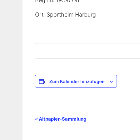
Beginn: 19:00 Uhr
Ort: Sportheim Harburg
Zum Kalender hinzufügen
V
«
Altpapier-Sammlung
e
r
a
n