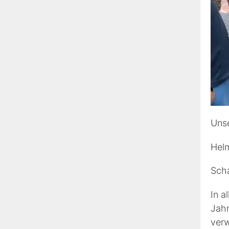
Unse
Helm
Scha
In a
Jahr
verw