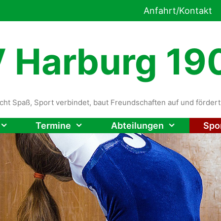
Anfahrt/Kontakt
 Harburg 190
cht Spaß, Sport verbindet, baut Freundschaften auf und förde
Termine
Abteilungen
Spo