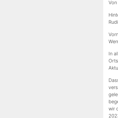
Von 
Hint
Rudi
Vorn
Wern
In a
Orts
Aktu
Dass
vers
gele
bege
wir 
2023